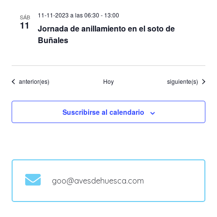
11-11-2023 a las 06:30
-
13:00
SÁB
11
Jornada de anillamiento en el soto de
Buñales
Eventos
Eventos
anterior(es)
Hoy
siguiente(s)
Suscribirse al calendario
goo@avesdehuesca.com