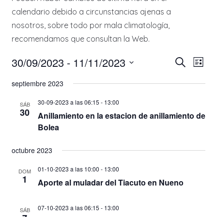
calendario debido a circunstancias ajenas a
nosotros, sobre todo por mala climatología,
recomendamos que consultan la Web.
Nave
Na
30/09/2023
 - 
11/11/2023
Buscar
Lista
de
Seleccionar
de
septiembre 2023
fecha.
vis
búsq
30-09-2023 a las 06:15
-
13:00
SÁB
de
30
Anillamiento en la estacion de anillamiento de
Ev
y
Bolea
vista
octubre 2023
de
01-10-2023 a las 10:00
-
13:00
DOM
1
Aporte al muladar del Tiacuto en Nueno
Even
07-10-2023 a las 06:15
-
13:00
SÁB