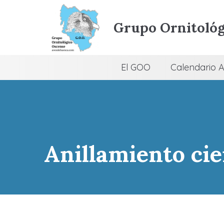
Grupo Ornitológ
El GOO
Calendario A
Anillamiento cie