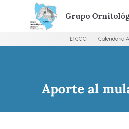
Grupo Ornitológ
El GOO
Calendario A
Aporte al mul