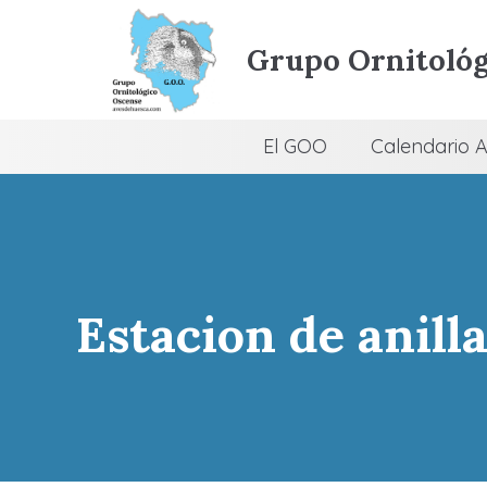
Grupo Ornitológ
El GOO
Calendario A
Estacion de anil