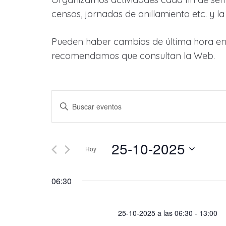
censos, jornadas de anillamiento etc. y la
Pueden haber cambios de última hora en e
recomendamos que consultan la Web.
Navegación
Introduce
la
de
palabra
25-10-2025
búsqueda
clave.
Hoy
Busca
Seleccionar
y
Eventos
fecha.
06:30
para
vistas
la
25-10-2025 a las 06:30
-
13:00
palabra