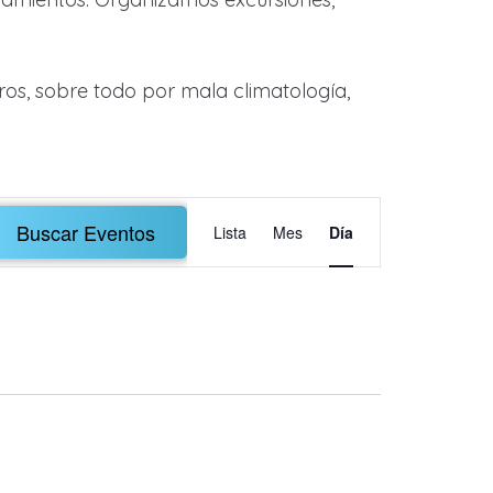
os, sobre todo por mala climatología,
Navegación
Buscar Eventos
Lista
Mes
Día
de
vistas
de
Evento